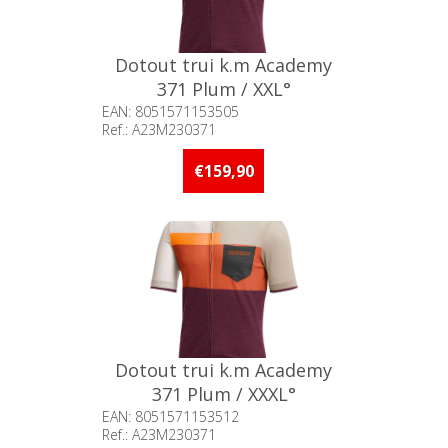
Dotout trui k.m Academy
371 Plum / XXL°
EAN: 8051571153505
Ref.: A23M230371
Beschikbaarheid:: Minder dan 5
stuks op voorraad
€159,90
Dotout trui k.m Academy
371 Plum / XXXL°
EAN: 8051571153512
Ref.: A23M230371