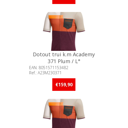
Dotout trui k.m Academy
371 Plum / L°
EAN: 8051571153482
Ref.: A23M230371
Beschikbaarheid:: Minder dan 5
stuks op voorraad
€159,90