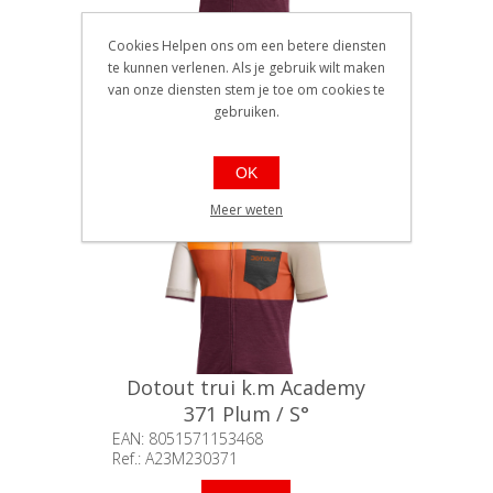
Cookies Helpen ons om een betere diensten
Dotout trui k.m Academy
te kunnen verlenen. Als je gebruik wilt maken
371 Plum / M°
van onze diensten stem je toe om cookies te
EAN: 8051571153475
gebruiken.
Ref.: A23M230371
Beschikbaarheid:: Minder dan 5
stuks op voorraad
€159,90
OK
Meer weten
Dotout trui k.m Academy
371 Plum / S°
EAN: 8051571153468
Ref.: A23M230371
Beschikbaarheid:: Minder dan 5