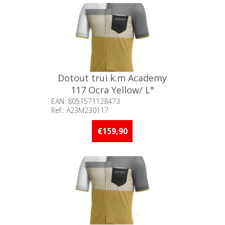
Dotout trui k.m Academy
117 Ocra Yellow/ L°
EAN: 8051571128473
Ref.: A23M230117
Beschikbaarheid:: 5 stuks of
meer op voorraad
€159,90