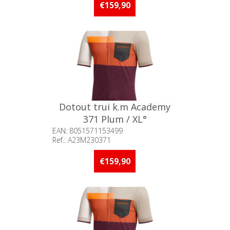
stuks op voorraad
€159,90
Dotout trui k.m Academy
371 Plum / XL°
EAN: 8051571153499
Ref.: A23M230371
Beschikbaarheid:: Minder dan 5
stuks op voorraad
€159,90