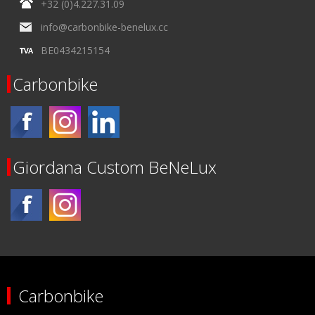
+32 (0)4.227.31.09
info@carbonbike-benelux.cc
BE0434215154
Carbonbike
Giordana Custom BeNeLux
Carbonbike