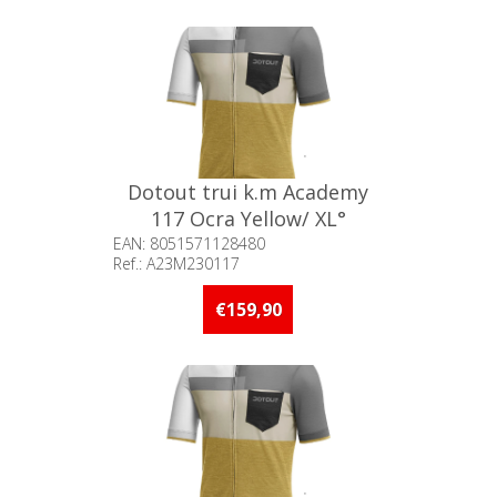
Dotout trui k.m Academy
117 Ocra Yellow/ XL°
EAN: 8051571128480
Ref.: A23M230117
Beschikbaarheid:: 5 stuks of
meer op voorraad
€159,90