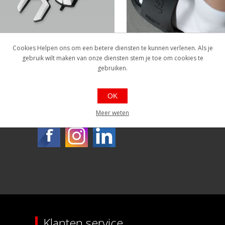
Cookies Helpen ons om een betere diensten te kunnen verlenen. Als je
PARE PARTS
OFF BIKE
gebruik wilt maken van onze diensten stem je toe om cookies te
gebruiken.
OK
Carbonbike
Meer weten
Klanten service