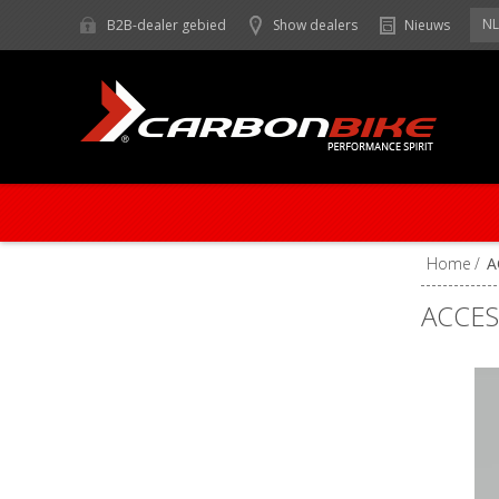
NL
B2B-dealer gebied
Show dealers
Nieuws
Home
/
A
ACCES