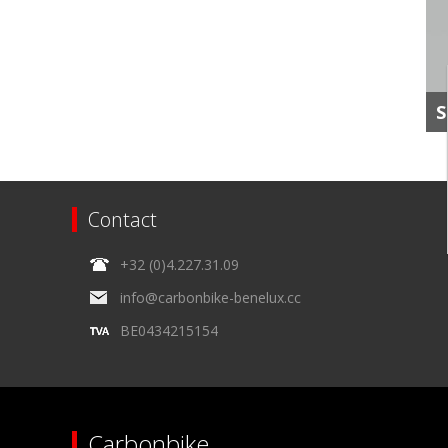
S
Contact
+32 (0)4.227.31.09
info@carbonbike-benelux.cc
BE0434215154
Carbonbike