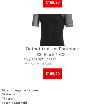
stuks op voorraad
€169,90
Dotout trui k.m Backbone
900 Black / XXXL°
EAN: 8051571123522
Ref.: A23M010900
Beschikbaarheid:: Minder dan 5
stuks op voorraad
€169,90
Filter op eigenschappen
Geslacht
Heren
Beschikbaarheid