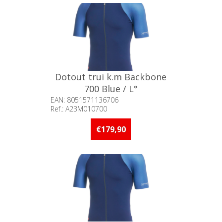
Dotout trui k.m Backbone
700 Blue / L°
EAN: 8051571136706
Ref.: A23M010700
Beschikbaarheid:: Minder dan 5
stuks op voorraad
€179,90