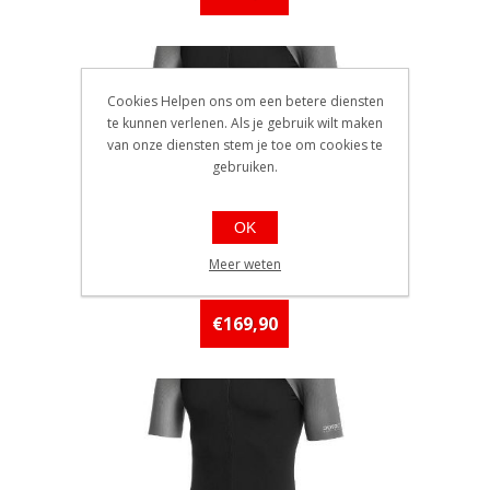
Cookies Helpen ons om een betere diensten
te kunnen verlenen. Als je gebruik wilt maken
van onze diensten stem je toe om cookies te
gebruiken.
Dotout trui k.m Backbone
OK
900 Black / S°
EAN: 8051571123478
Meer weten
Ref.: A23M010900
Beschikbaarheid:: Minder dan 5
stuks op voorraad
€169,90