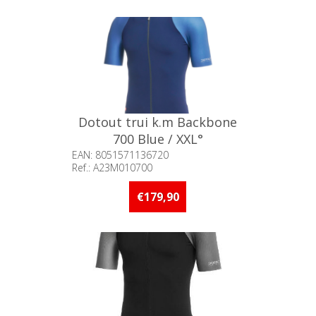
Dotout trui k.m Backbone
700 Blue / XXL°
EAN: 8051571136720
Ref.: A23M010700
Beschikbaarheid:: Minder dan 5
stuks op voorraad
€179,90