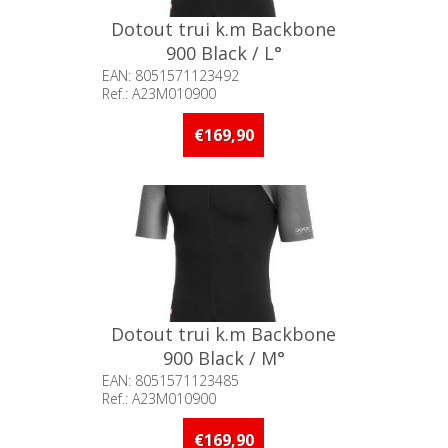
Dotout trui k.m Backbone
900 Black / L°
EAN: 8051571123492
Ref.: A23M010900
Beschikbaarheid:: Minder dan 5
stuks op voorraad
€169,90
Dotout trui k.m Backbone
900 Black / M°
EAN: 8051571123485
Ref.: A23M010900
Beschikbaarheid:: Minder dan 5
stuks op voorraad
€169,90