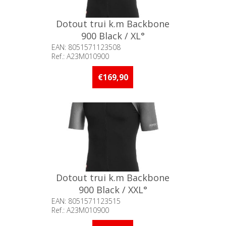
Dotout trui k.m Backbone
900 Black / XL°
EAN: 8051571123508
Ref.: A23M010900
Beschikbaarheid:: Minder dan 5
stuks op voorraad
€169,90
Dotout trui k.m Backbone
900 Black / XXL°
EAN: 8051571123515
Ref.: A23M010900
Beschikbaarheid:: Minder dan 5