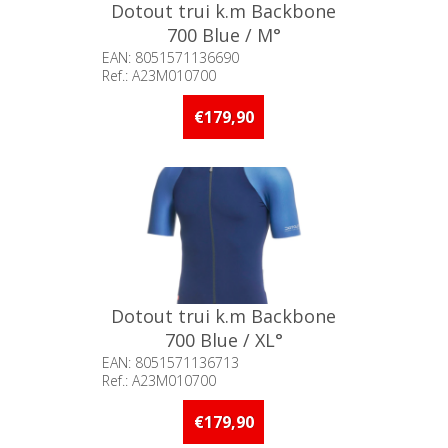
Dotout trui k.m Backbone
700 Blue / M°
EAN: 8051571136690
Ref.: A23M010700
Beschikbaarheid:: Minder dan 5
stuks op voorraad
€179,90
Dotout trui k.m Backbone
700 Blue / XL°
EAN: 8051571136713
Ref.: A23M010700
Beschikbaarheid:: Minder dan 5
stuks op voorraad
€179,90