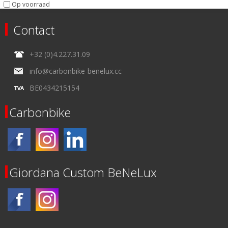
Op voorraad
Contact
+32 (0)4.227.31.09
info@carbonbike-benelux.cc
BE0434215154
Carbonbike
Giordana Custom BeNeLux