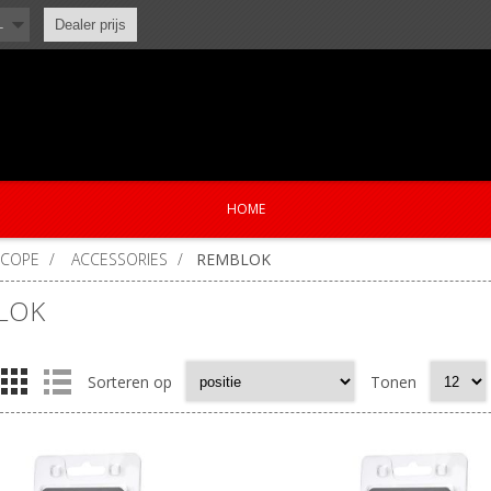
L
Dealer prijs
HOME
SCOPE
/
ACCESSORIES
/
REMBLOK
LOK
Sorteren op
Tonen