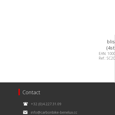
bli
(4s
EAN: 100
Ref.: SC2
Beschik
voorraa
Contact
+32 (0)4.227.31.09
info@carbonbike-benelux.cc