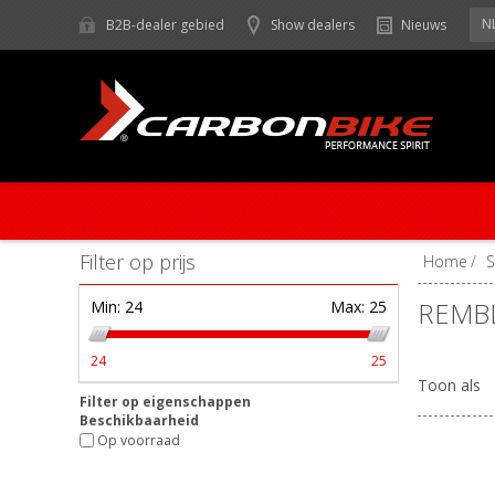
N
B2B-dealer gebied
Show dealers
Nieuws
Filter op prijs
Home
/
REMB
Min:
24
Max:
25
24
25
Toon als
Filter op eigenschappen
Beschikbaarheid
Op voorraad