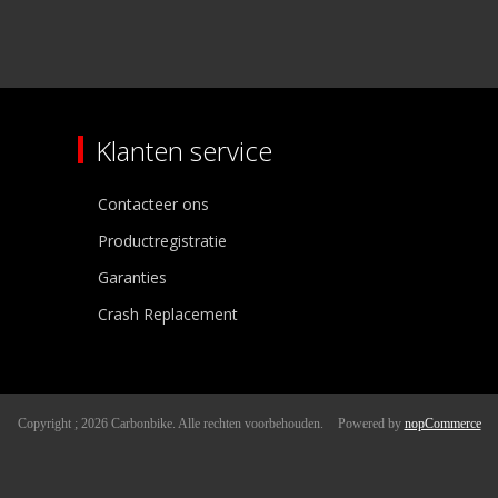
Klanten service
Contacteer ons
Productregistratie
Garanties
Crash Replacement
Copyright ; 2026 Carbonbike. Alle rechten voorbehouden.
Powered by
nopCommerce