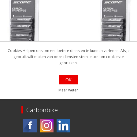
ster remblokken Scope
blister remblokken 
Cookies Helpen ons om een betere diensten te kunnen verlenen. Als je
tuks) voor Campagnolo
(4stuks) voor Shim
gebruik wilt maken van onze diensten stem je toe om cookies te
gebruiken.
0000230147
EAN: 1000000230130
014503
Ref.: SC2014502
baarheid:: 5 stuks of meer op
Beschikbaarheid:: 5 stuks 
OK
d
voorraad
€24,95
€24,95
Meer weten
Carbonbike