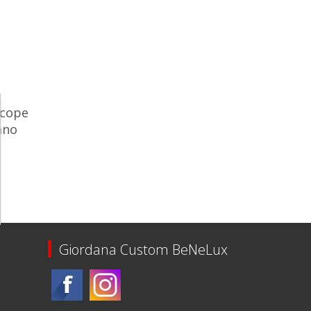
Scope
ano
of meer op
Giordana Custom BeNeLux