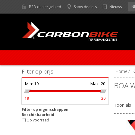
N
B2B-dealer gebied
Show dealers
Nieuws
Filter op prijs
Home
/
K
BOA 
Min:
19
Max:
20
19
20
Toon als
Filter op eigenschappen
Beschikbaarheid
Op voorraad