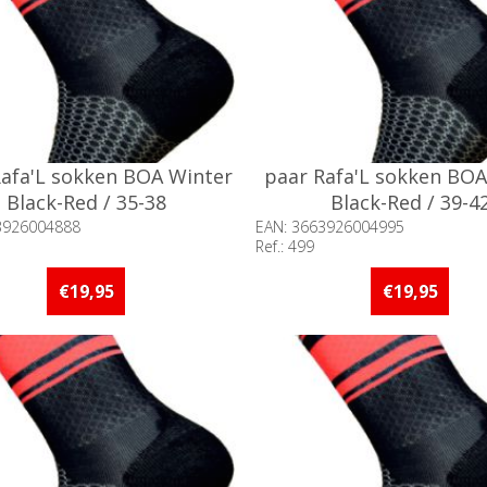
Rafa'L sokken BOA Winter
paar Rafa'L sokken BOA
Black-Red / 35-38
Black-Red / 39-4
3926004888
EAN: 3663926004995
Ref.: 499
baarheid:: 5 stuks of meer op
Beschikbaarheid:: 5 stuks 
d
voorraad
€19,95
€19,95