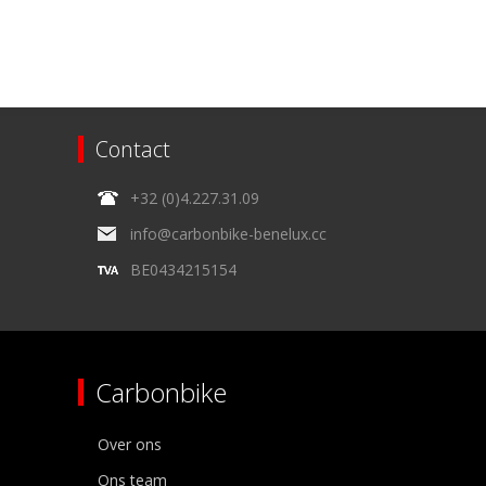
Contact
+32 (0)4.227.31.09
info@carbonbike-benelux.cc
BE0434215154
Carbonbike
Over ons
Ons team