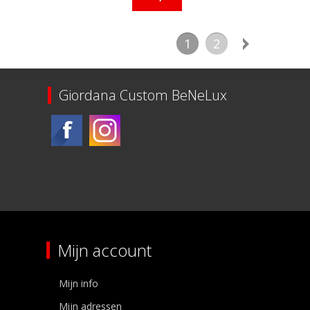
1
2
Giordana Custom BeNeLux
Mijn account
Mijn info
Mijn adressen