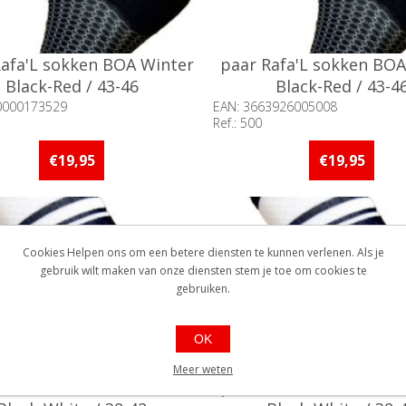
Rafa'L sokken BOA Winter
paar Rafa'L sokken BOA
Black-Red / 43-46
Black-Red / 43-4
0000173529
EAN: 3663926005008
Ref.: 500
baarheid:: 5 stuks of meer op
Beschikbaarheid:: 5 stuks 
d
voorraad
€19,95
€19,95
Cookies Helpen ons om een betere diensten te kunnen verlenen. Als je
gebruik wilt maken van onze diensten stem je toe om cookies te
gebruiken.
OK
Meer weten
Rafa'L sokken BOA Winter
paar Rafa'L sokken BOA