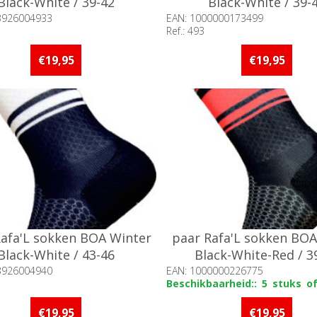
Black-White / 39-42
Black-White / 39-
3926004933
EAN: 1000000173499
Ref.: 493
baarheid:: 5 stuks of meer op
Beschikbaarheid:: 5 stuks 
d
voorraad
€19,95
€19,95
Rafa'L sokken BOA Winter
paar Rafa'L sokken BOA
Black-White / 43-46
Black-White-Red / 3
3926004940
EAN: 1000000226775
Beschikbaarheid:: 5 stuks 
baarheid:: 5 stuks of meer op
voorraad
d
€19,95
€19,95