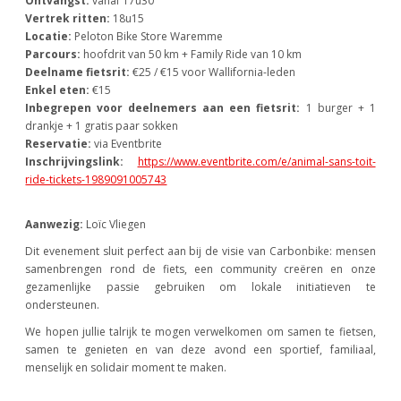
Ontvangst:
vanaf 17u30
Vertrek ritten:
18u15
Locatie:
Peloton Bike Store Waremme
Parcours:
hoofdrit van 50 km + Family Ride van 10 km
Deelname fietsrit:
€25 / €15 voor Wallifornia-leden
Enkel eten:
€15
Inbegrepen voor deelnemers aan een fietsrit:
1 burger + 1
drankje + 1 gratis paar sokken
Reservatie:
via Eventbrite
Inschrijvingslink:
https://www.eventbrite.com/e/animal-sans-toit-
ride-tickets-1989091005743
Aanwezig:
Loïc Vliegen
Dit evenement sluit perfect aan bij de visie van Carbonbike: mensen
samenbrengen rond de fiets, een community creëren en onze
gezamenlijke passie gebruiken om lokale initiatieven te
ondersteunen.
We hopen jullie talrijk te mogen verwelkomen om samen te fietsen,
samen te genieten en van deze avond een sportief, familiaal,
menselijk en solidair moment te maken.