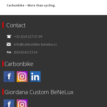
Carbonbike – More than cycling.
Contact
+32 (0)4.227.31.09
info@carbonbike-benelux.cc
BE0434215154
Carbonbike
Giordana Custom BeNeLux