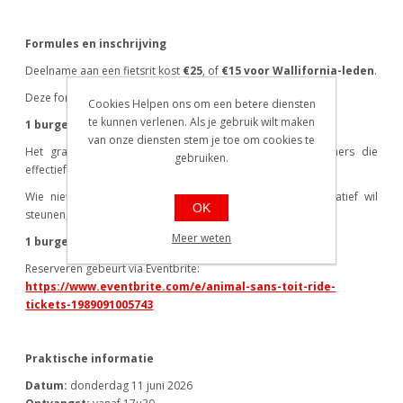
Formules en inschrijving
Deelname aan een fietsrit kost
€25
, of
€15 voor Wallifornia-leden
.
Deze formule omvat:
Cookies Helpen ons om een betere diensten
te kunnen verlenen. Als je gebruik wilt maken
1 burger + 1 drankje + 1 gratis paar sokken
van onze diensten stem je toe om cookies te
Het gratis paar sokken is enkel voorzien voor deelnemers die
gebruiken.
effectief meefietsen.
Wie niet meefietst maar wel graag komt eten en het initiatief wil
OK
steunen, kan kiezen voor de eetformule aan
€15
, inclusief:
Meer weten
1 burger + 1 drankje
Reserveren gebeurt via Eventbrite:
https://www.eventbrite.com/e/animal-sans-toit-ride-
tickets-1989091005743
Praktische informatie
Datum:
donderdag 11 juni 2026