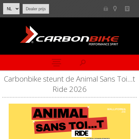
Dealer prijs
Carbonbike steunt de Animal Sans Toi…t
Ride 2026