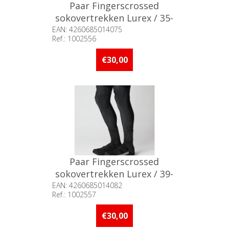
Paar Fingerscrossed
sokovertrekken Lurex / 35-
38
EAN: 4260685014075
Ref.: 1002556
Beschikbaarheid:: Niet voorradig
€30,00
Paar Fingerscrossed
sokovertrekken Lurex / 39-
42
EAN: 4260685014082
Ref.: 1002557
Beschikbaarheid:: Niet voorradig
€30,00