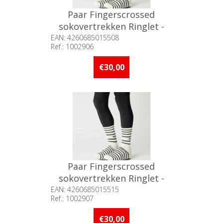
Paar Fingerscrossed
sokovertrekken Ringlet -
Tofu Black / 39-42
EAN: 4260685015508
Ref.: 1002906
Beschikbaarheid:: Niet voorradig
€30,00
Paar Fingerscrossed
sokovertrekken Ringlet -
Tofu Black / 43-46
EAN: 4260685015515
Ref.: 1002907
Beschikbaarheid:: Niet voorradig
€30,00