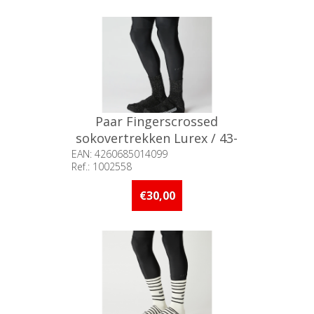
Paar Fingerscrossed
sokovertrekken Lurex / 43-
46
EAN: 4260685014099
Ref.: 1002558
Beschikbaarheid:: Niet voorradig
€30,00