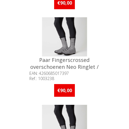
€90,00
Paar Fingerscrossed
overschoenen Neo Ringlet /
41-44
EAN: 4260685017397
Ref.: 1003238
Beschikbaarheid:: Niet voorradig
€90,00