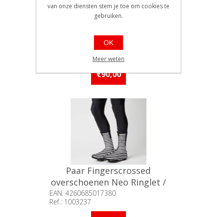
van onze diensten stem je toe om cookies te
gebruiken.
Paar Fingerscrossed
overschoenen Neo Black /
OK
45-48
EAN: 4260685017373
Ref.: 1003235
Meer weten
Beschikbaarheid:: Minder dan 5
stuks op voorraad
€90,00
Paar Fingerscrossed
overschoenen Neo Ringlet /
37-40
EAN: 4260685017380
Ref.: 1003237
Beschikbaarheid:: Niet voorradig