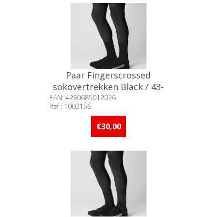
Paar Fingerscrossed
sokovertrekken Black / 43-
46
EAN: 4260685012026
Ref.: 1002156
Beschikbaarheid:: Niet voorradig
€30,00