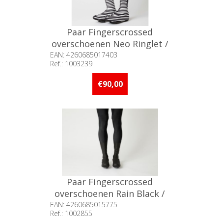
Paar Fingerscrossed
overschoenen Neo Ringlet /
45-48
EAN: 4260685017403
Ref.: 1003239
Beschikbaarheid:: Niet voorradig
€90,00
Paar Fingerscrossed
overschoenen Rain Black /
39-41
EAN: 4260685015775
Ref.: 1002855