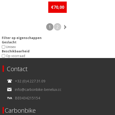
Beschikbaarheid:: Minder dan 5
stuks op voorraad
€70,00
1
2
Filter op eigenschappen
Geslacht
Unisex
Beschikbaarheid
Op voorraad
Contact
+32 (0)4.227.31.09
info@carbonbike-benelux.cc
BE0434215154
Carbonbike