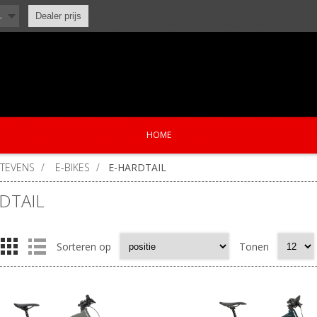
L
Dealer prijs
HOME
STEVENS
/
E-BIKES
/
E-HARDTAIL
DTAIL
Sorteren op
Tonen