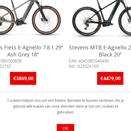
s Fiets E-Agnello 7.8.1 29"
Stevens MTB E-Agnello 29
Ash Grey 18"
Black 20"
5985060898
EAN: 4045985046496
002167
Ref.: 823024169
baarheid:: Minder dan 5 stuks
Beschikbaarheid:: Minder d
raad
op voorraad
€3869,00
€4479,00
Cookies Helpen ons om een betere diensten te kunnen verlenen. Als je
gebruik wilt maken van onze diensten stem je toe om cookies te
gebruiken.
OK