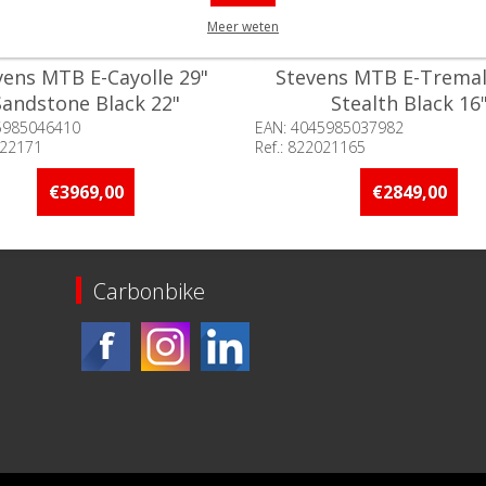
Meer weten
vens MTB E-Cayolle 29"
Stevens MTB E-Tremal
Sandstone Black 22"
Stealth Black 16
5985046410
EAN: 4045985037982
022171
Ref.: 822021165
baarheid:: Minder dan 5 stuks
Beschikbaarheid:: Minder d
raad
op voorraad
€3969,00
€2849,00
Carbonbike