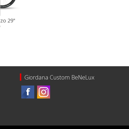
zo 29"
"
an 5 stuks
Giordana Custom BeNeLux