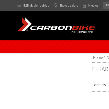
N
B2B-dealer gebied
Show dealers
Nieuws
Home
/
E-HAR
Toon als