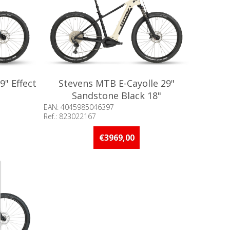
" Effect
Stevens MTB E-Cayolle 29"
Sandstone Black 18"
EAN: 4045985046397
Ref.: 823022167
an 5 stuks
Beschikbaarheid:: Minder dan 5 stuks
op voorraad
€3969,00