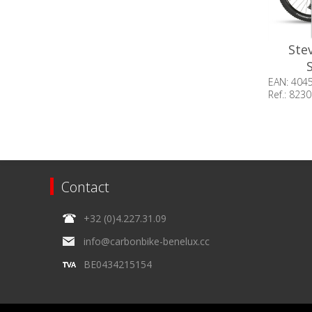
Ste
EAN: 404
Ref.: 823
Beschik
op voor
Contact
+32 (0)4.227.31.09
info@carbonbike-benelux.cc
BE0434215154