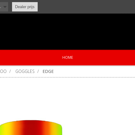
L
Dealer prijs
HOME
KOO
/
GOGGLES
/
EDGE