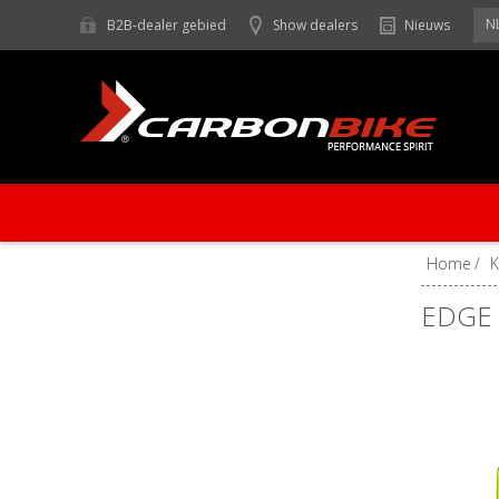
N
B2B-dealer gebied
Show dealers
Nieuws
Home
/
EDGE