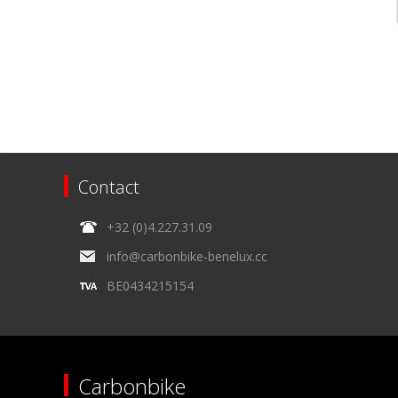
Contact
+32 (0)4.227.31.09
info@carbonbike-benelux.cc
BE0434215154
Carbonbike