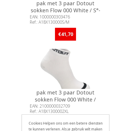
pak met 3 paar Dotout
sokken Flow 000 White / S°-
M°
EAN: 1000000303476
Ref.: A18X130000S/M
Beschikbaarheid:: Minder dan 5
stuks op voorraad
€41,70
pak met 3 paar Dotout
sokken Flow 000 White /
XXL°
EAN: 2100000032709
Ref.: A18X1300002XL
Beschikbaarheid:: 5 stuks of
meer op voorraad
€41,70
Cookies Helpen ons om een betere diensten
te kunnen verlenen. Als je gebruik wilt maken