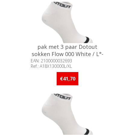
pak met 3 paar Dotout
sokken Flow 000 White / L°-
XL°
EAN: 2100000032693
Ref.: A18X130000L/XL
Beschikbaarheid:: 5 stuks of
meer op voorraad
€41,70