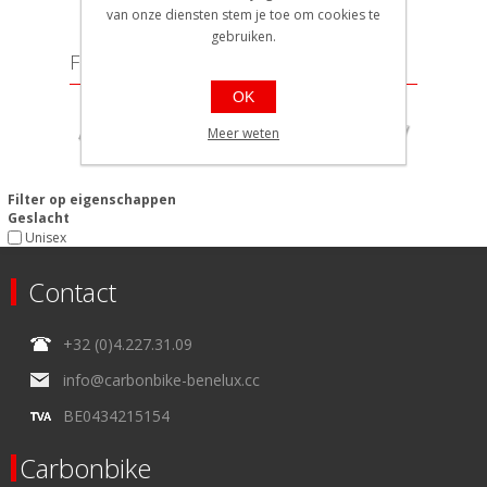
van onze diensten stem je toe om cookies te
gebruiken.
Filter op prijs
OK
Min:
41
Max:
42
Meer weten
41
42
Filter op eigenschappen
Geslacht
Unisex
Contact
+32 (0)4.227.31.09
info@carbonbike-benelux.cc
BE0434215154
Carbonbike