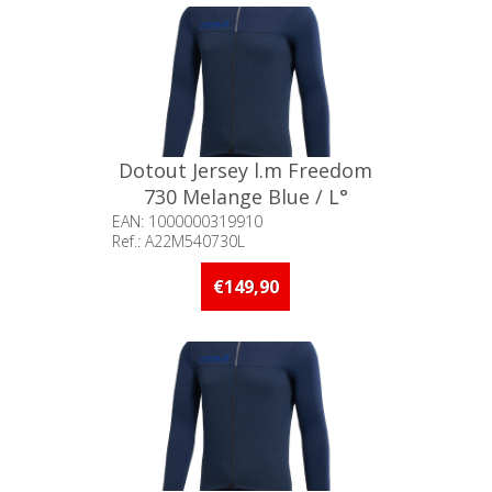
Dotout Jersey l.m Freedom
730 Melange Blue / L°
EAN: 1000000319910
Ref.: A22M540730L
Beschikbaarheid:: Minder dan 5
stuks op voorraad
€149,90