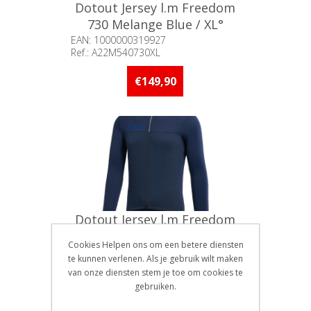
Dotout Jersey l.m Freedom
730 Melange Blue / XL°
EAN: 1000000319927
Ref.: A22M540730XL
Beschikbaarheid:: Minder dan 5
stuks op voorraad
€149,90
Dotout Jersey l.m Freedom
730 Melange Blue / XXL°
Cookies Helpen ons om een betere diensten
EAN: 1000000319934
te kunnen verlenen. Als je gebruik wilt maken
Ref.: A22M540730XXL
van onze diensten stem je toe om cookies te
Beschikbaarheid:: Minder dan 5
gebruiken.
stuks op voorraad
€149,90