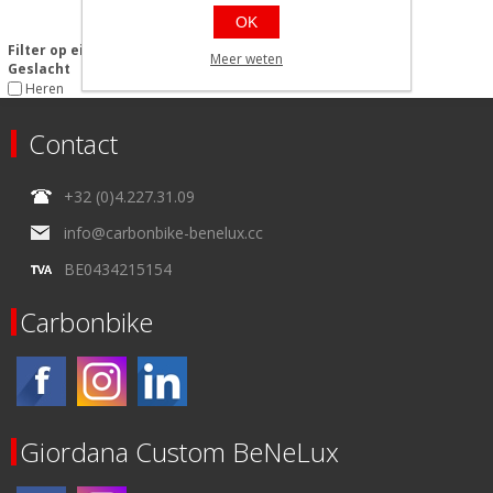
OK
Filter op eigenschappen
Meer weten
Geslacht
Heren
Contact
+32 (0)4.227.31.09
info@carbonbike-benelux.cc
BE0434215154
Carbonbike
Giordana Custom BeNeLux