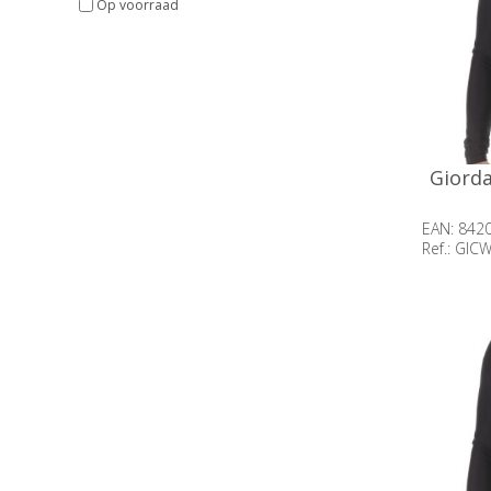
Op voorraad
Giorda
EAN: 842
Ref.: GIC
Beschik
op voor