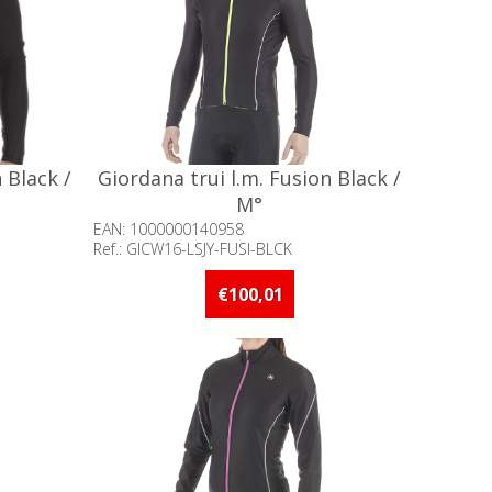
 Black /
Giordana trui l.m. Fusion Black /
M°
EAN: 1000000140958
Ref.: GICW16-LSJY-FUSI-BLCK
an 5 stuks
Beschikbaarheid:: Niet voorradig
€100,01