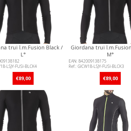
na trui l.m.Fusion Black /
Giordana trui l.m.Fusion
L°
M°
009138182
EAN: 842009138175
W18-LSJY-FUSI-BLCK4
Ref.: GICW18-LSJY-FUSI-BLCK3
baarheid:: Minder dan 5 stuks
Beschikbaarheid:: Minder d
raad
op voorraad
€89,00
€89,00