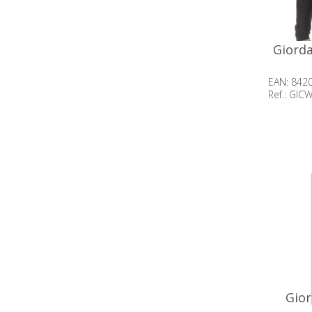
Giorda
EAN: 842
Ref.: GIC
Beschik
op voor
Gior