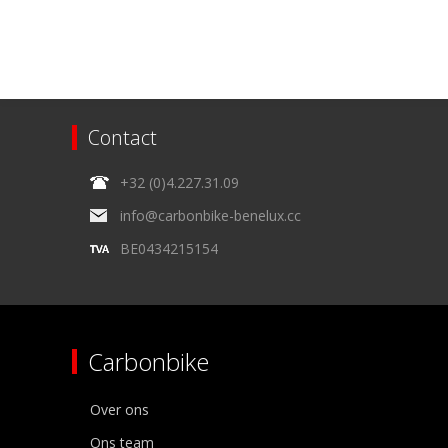
Contact
+32 (0)4.227.31.09
info@carbonbike-benelux.cc
BE0434215154
Carbonbike
Over ons
Ons team