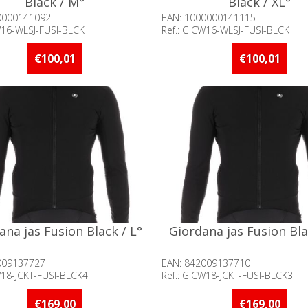
Black / M°
Black / XL°
0000141092
EAN: 1000000141115
W16-WLSJ-FUSI-BLCK
Ref.: GICW16-WLSJ-FUSI-BLCK
baarheid:: Minder dan 5 stuks
Beschikbaarheid:: Minder d
raad
op voorraad
€100,01
€100,01
ana jas Fusion Black / L°
Giordana jas Fusion Bla
009137727
EAN: 842009137710
W18-JCKT-FUSI-BLCK4
Ref.: GICW18-JCKT-FUSI-BLCK3
baarheid:: Minder dan 5 stuks
Beschikbaarheid:: Minder d
raad
op voorraad
€169,00
€169,00