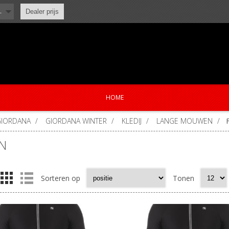
L
Dealer prijs
HOME
GIORDANA
/
GIORDANA WINTER
/
KLEDIJ
/
LANGE MOUWEN
/
N
Sorteren op
Tonen