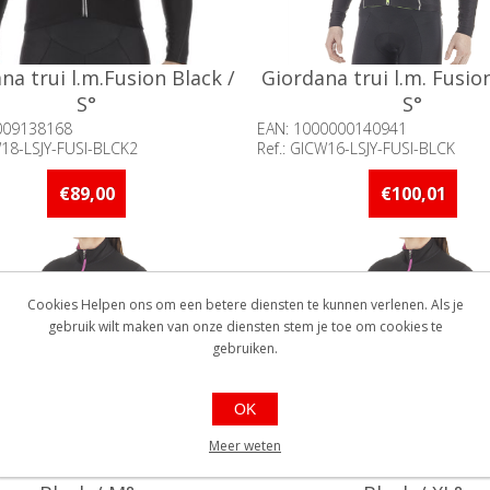
na trui l.m.Fusion Black /
Giordana trui l.m. Fusio
S°
S°
009138168
EAN: 1000000140941
W18-LSJY-FUSI-BLCK2
Ref.: GICW16-LSJY-FUSI-BLCK
baarheid:: Minder dan 5 stuks
Beschikbaarheid:: Niet voorr
raad
€89,00
€100,01
Cookies Helpen ons om een betere diensten te kunnen verlenen. Als je
gebruik wilt maken van onze diensten stem je toe om cookies te
gebruiken.
OK
Meer weten
dana trui l.m. Fusion W
Giordana trui l.m. Fu