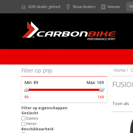
N
B2B-dealer gebied
Show dealers
Nieuws
Filter op prijs
Home
/
FUSIO
Min:
89
Max:
169
89
169
Toon als
Filter op eigenschappen
Geslacht
Dames
Heren
Beschikbaarheid