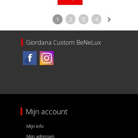
1
2
3
4
Giordana Custom BeNeLux
Mijn account
Mijn info
Mijn adressen