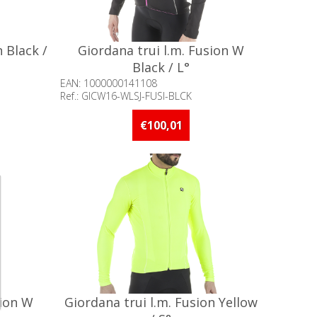
n Black /
Giordana trui l.m. Fusion W
Black / L°
EAN: 1000000141108
Ref.: GICW16-WLSJ-FUSI-BLCK
adig
Beschikbaarheid:: Minder dan 5 stuks
op voorraad
€100,01
sion W
Giordana trui l.m. Fusion Yellow