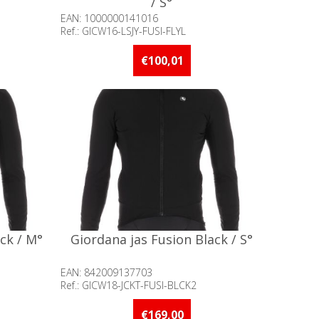
/ S°
EAN: 1000000141016
Ref.: GICW16-LSJY-FUSI-FLYL
an 5 stuks
Beschikbaarheid:: Niet voorradig
€100,01
ck / M°
Giordana jas Fusion Black / S°
EAN: 842009137703
Ref.: GICW18-JCKT-FUSI-BLCK2
an 5 stuks
Beschikbaarheid:: Minder dan 5 stuks
op voorraad
€169,00