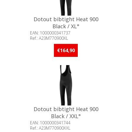
Dotout bibtight Heat 900
Black / XL°
EAN: 1000000341737
Ref.: A23M770900XL
Beschikbaarheid:: Minder dan 5
stuks op voorraad
€164,90
Dotout bibtight Heat 900
Black / XXL°
EAN: 1000000341744
Ref.: A23M770900XXL