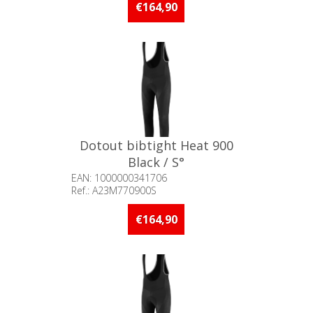
stuks op voorraad
€164,90
Dotout bibtight Heat 900
Black / S°
EAN: 1000000341706
Ref.: A23M770900S
Beschikbaarheid:: Minder dan 5
stuks op voorraad
€164,90