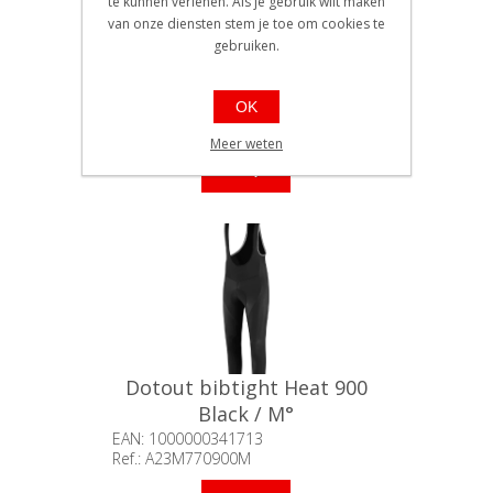
te kunnen verlenen. Als je gebruik wilt maken
van onze diensten stem je toe om cookies te
gebruiken.
Dotout bibtight Heat 900
Black / L°
EAN: 1000000341720
OK
Ref.: A23M770900L
Beschikbaarheid:: Minder dan 5
Meer weten
stuks op voorraad
€164,90
Dotout bibtight Heat 900
Black / M°
EAN: 1000000341713
Ref.: A23M770900M
Beschikbaarheid:: Minder dan 5