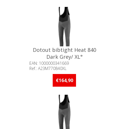
Dotout bibtight Heat 840
Dark Grey/ XL°
EAN: 1000000341669
Ref.: A23M770840XL
Beschikbaarheid:: Minder dan 5
stuks op voorraad
€164,90