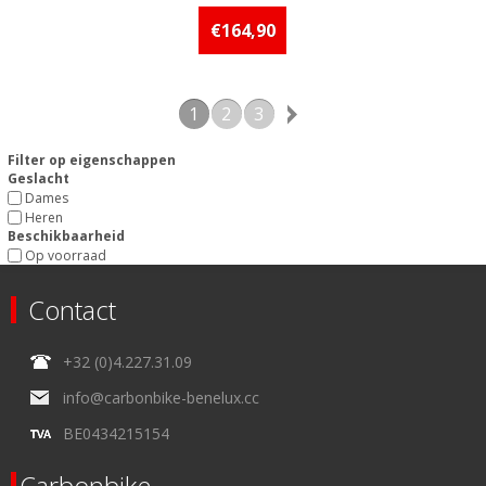
Beschikbaarheid:: Minder dan 5
stuks op voorraad
€164,90
1
2
3
Filter op eigenschappen
Geslacht
Dames
Heren
Beschikbaarheid
Op voorraad
Contact
+32 (0)4.227.31.09
info@carbonbike-benelux.cc
BE0434215154
Carbonbike