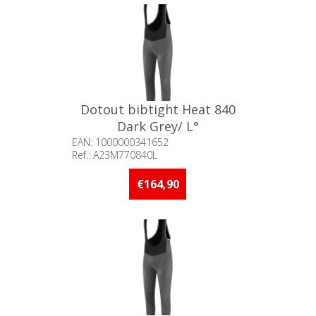
Dotout bibtight Heat 840
Dark Grey/ L°
EAN: 1000000341652
Ref.: A23M770840L
Beschikbaarheid:: Minder dan 5
stuks op voorraad
€164,90