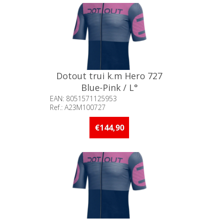
Dotout trui k.m Hero 727
Blue-Pink / L°
EAN: 8051571125953
Ref.: A23M100727
Beschikbaarheid:: Minder dan 5
stuks op voorraad
€144,90