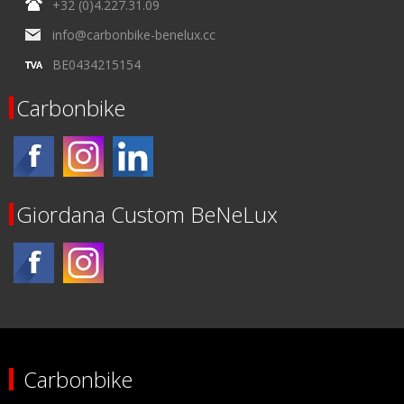
+32 (0)4.227.31.09
info@carbonbike-benelux.cc
BE0434215154
Carbonbike
Giordana Custom BeNeLux
Carbonbike