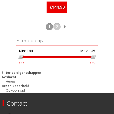
Beschikbaarheid:: 5 stuks of
meer op voorraad
€144,90
1
2
Filter op prijs
Min:
144
Max:
145
144
145
Filter op eigenschappen
Geslacht
Heren
Beschikbaarheid
Op voorraad
Contact