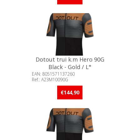
Dotout trui k.m Hero 90G
Black - Gold / L°
EAN: 8051571137260
Ref.: A23M10090G
Beschikbaarheid:: Minder dan 5
stuks op voorraad
€144,90