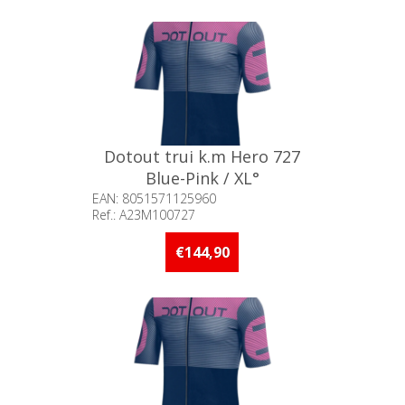
Dotout trui k.m Hero 727
Blue-Pink / XL°
EAN: 8051571125960
Ref.: A23M100727
Beschikbaarheid:: Minder dan 5
stuks op voorraad
€144,90