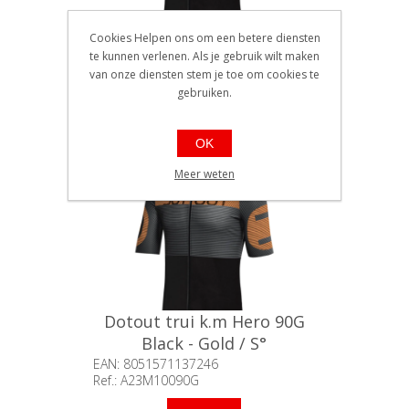
Cookies Helpen ons om een betere diensten
Dotout trui k.m Hero 90G
te kunnen verlenen. Als je gebruik wilt maken
Black - Gold / M°
van onze diensten stem je toe om cookies te
EAN: 8051571137253
gebruiken.
Ref.: A23M10090G
Beschikbaarheid:: Minder dan 5
stuks op voorraad
€144,90
OK
Meer weten
Dotout trui k.m Hero 90G
Black - Gold / S°
EAN: 8051571137246
Ref.: A23M10090G
Beschikbaarheid:: Minder dan 5