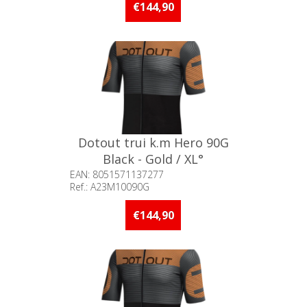
stuks op voorraad
€144,90
Dotout trui k.m Hero 90G
Black - Gold / XL°
EAN: 8051571137277
Ref.: A23M10090G
Beschikbaarheid:: 5 stuks of
meer op voorraad
€144,90