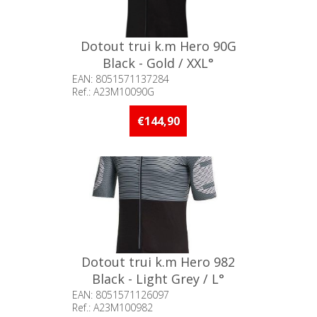
Dotout trui k.m Hero 90G
Black - Gold / XXL°
EAN: 8051571137284
Ref.: A23M10090G
Beschikbaarheid:: Minder dan 5
stuks op voorraad
€144,90
Dotout trui k.m Hero 982
Black - Light Grey / L°
EAN: 8051571126097
Ref.: A23M100982