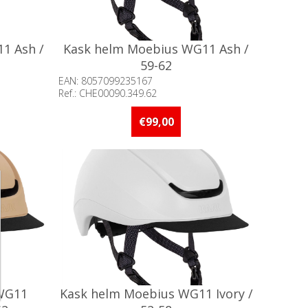
1 Ash /
Kask helm Moebius WG11 Ash /
59-62
EAN: 8057099235167
Ref.: CHE00090.349.62
of meer op
Beschikbaarheid:: 5 stuks of meer op
voorraad
€99,00
WG11
Kask helm Moebius WG11 Ivory /