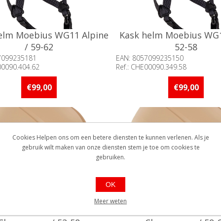
elm Moebius WG11 Alpine
Kask helm Moebius WG1
/ 59-62
52-58
7099235181
EAN: 8057099235150
00090.404.62
Ref.: CHE00090.349.58
baarheid:: 5 stuks of meer op
Beschikbaarheid:: 5 stuks 
d
voorraad
€99,00
€99,00
Cookies Helpen ons om een betere diensten te kunnen verlenen. Als je
gebruik wilt maken van onze diensten stem je toe om cookies te
gebruiken.
OK
Meer weten
k helm Moebius WG11
Kask helm Moebius 