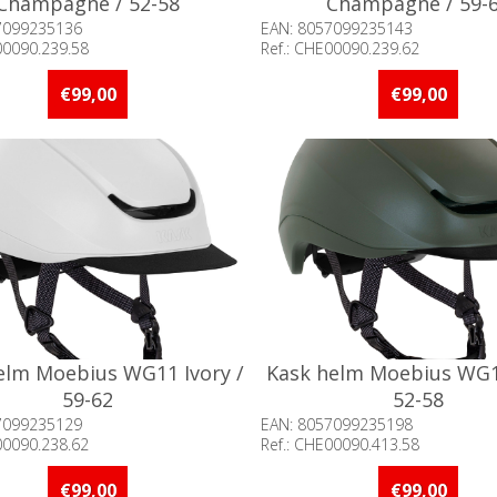
Champagne / 52-58
Champagne / 59-
7099235136
EAN: 8057099235143
00090.239.58
Ref.: CHE00090.239.62
baarheid:: 5 stuks of meer op
Beschikbaarheid:: 5 stuks 
d
voorraad
€99,00
€99,00
elm Moebius WG11 Ivory /
Kask helm Moebius WG1
59-62
52-58
7099235129
EAN: 8057099235198
00090.238.62
Ref.: CHE00090.413.58
baarheid:: 5 stuks of meer op
Beschikbaarheid:: 5 stuks 
d
voorraad
€99,00
€99,00