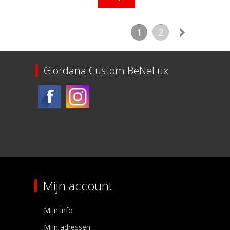
1
2
Giordana Custom BeNeLux
Mijn account
Mijn info
Mijn adressen