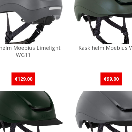
helm Moebius Limelight
Kask helm Moebius 
WG11
€129,00
€99,00