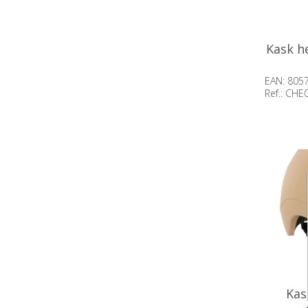
Kask h
EAN: 805
Ref.: CHE
Beschik
voorraa
Kas