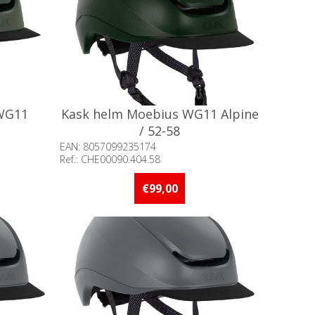
WG11
Kask helm Moebius WG11 Alpine
/ 52-58
EAN: 8057099235174
Ref.: CHE00090.404.58
Beschikbaarheid:: 5 stuks of meer op
voorraad
€99,00