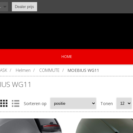
L
Dealer prijs
HOME
KASK
/
Helmen
/
COMMUTE
/
MOEBIUS WG11
IUS WG11
Sorteren op
Tonen