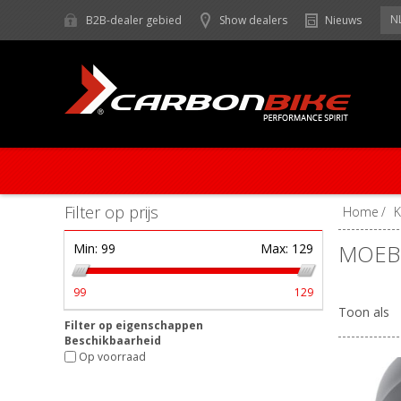
N
B2B-dealer gebied
Show dealers
Nieuws
Filter op prijs
Home
/
MOEB
Min:
99
Max:
129
99
129
Toon als
Filter op eigenschappen
Beschikbaarheid
Op voorraad