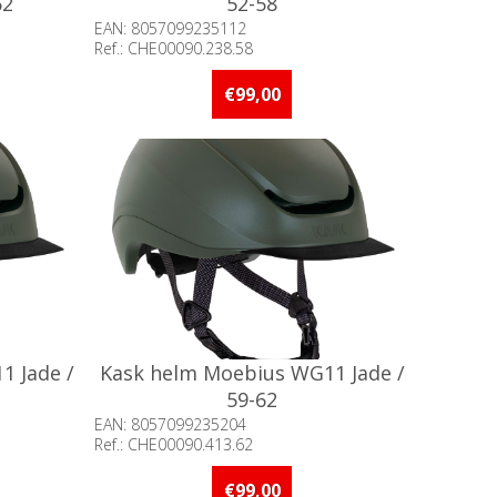
62
52-58
EAN: 8057099235112
Ref.: CHE00090.238.58
of meer op
Beschikbaarheid:: 5 stuks of meer op
voorraad
€99,00
1 Jade /
Kask helm Moebius WG11 Jade /
59-62
EAN: 8057099235204
Ref.: CHE00090.413.62
of meer op
Beschikbaarheid:: 5 stuks of meer op
voorraad
€99,00