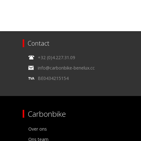
Contact
+32 (0)4.227.31.09
info@carbonbike-benelux.cc
BE0434215154
Carbonbike
Over ons
Ons team