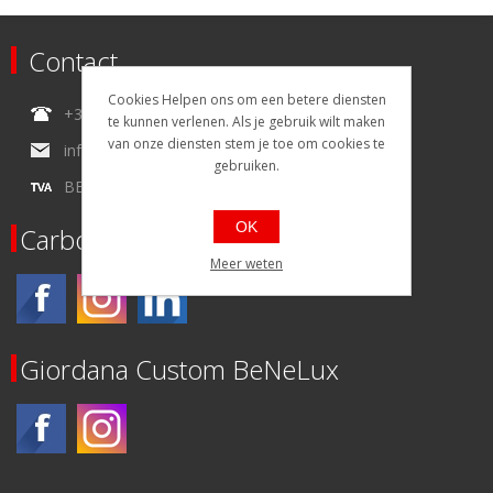
Contact
Cookies Helpen ons om een betere diensten
+32 (0)4.227.31.09
te kunnen verlenen. Als je gebruik wilt maken
van onze diensten stem je toe om cookies te
info@carbonbike-benelux.cc
gebruiken.
BE0434215154
OK
Carbonbike
Meer weten
Giordana Custom BeNeLux