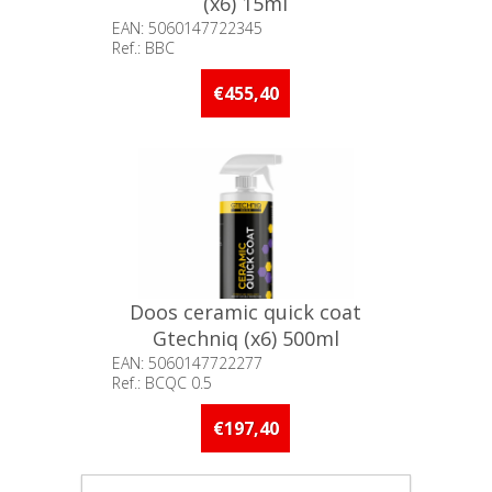
(x6) 15ml
EAN: 5060147722345
Ref.: BBC
Beschikbaarheid:: 5 stuks of
meer op voorraad
€455,40
Doos ceramic quick coat
Gtechniq (x6) 500ml
EAN: 5060147722277
Ref.: BCQC 0.5
Beschikbaarheid:: 5 stuks of
meer op voorraad
€197,40