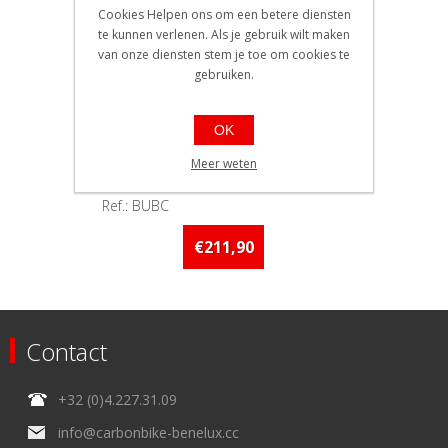
Cookies Helpen ons om een betere diensten
te kunnen verlenen. Als je gebruik wilt maken
van onze diensten stem je toe om cookies te
gebruiken.
OK
Ultimate bike care Gtechniq
Meer weten
EAN: 5060147722451
Ref.: BUBC
Beschikbaarheid:: Minder dan 5
stuks op voorraad
€211,90
Contact
+32 (0)4.227.31.09
info@carbonbike-benelux.cc