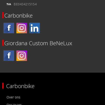
BE0434215154
Carbonbike
Giordana Custom BeNeLux
Carbonbike
Over ons
Ons team