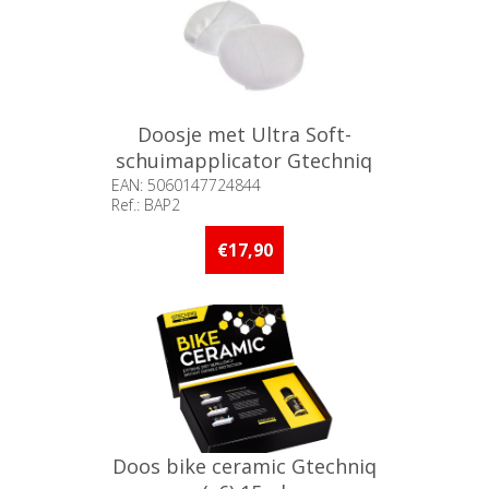
Doosje met Ultra Soft-
schuimapplicator Gtechniq
(x10)
EAN: 5060147724844
Ref.: BAP2
Beschikbaarheid:: Minder dan 5
stuks op voorraad
€17,90
Doos bike ceramic Gtechniq