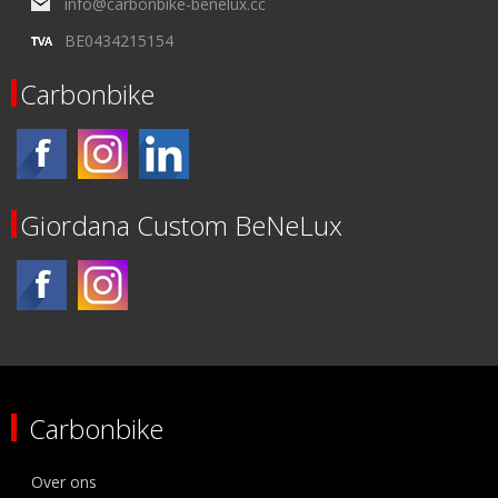
info@carbonbike-benelux.cc
BE0434215154
Carbonbike
Giordana Custom BeNeLux
Carbonbike
Over ons