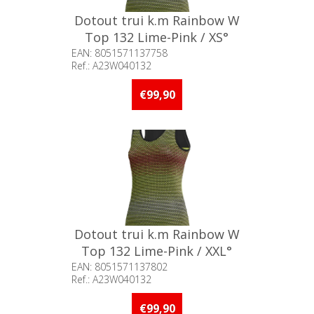
Dotout trui k.m Rainbow W
Top 132 Lime-Pink / XS°
EAN: 8051571137758
Ref.: A23W040132
Beschikbaarheid:: Minder dan 5
stuks op voorraad
€99,90
Dotout trui k.m Rainbow W
Top 132 Lime-Pink / XXL°
EAN: 8051571137802
Ref.: A23W040132
Beschikbaarheid:: Minder dan 5
stuks op voorraad
€99,90