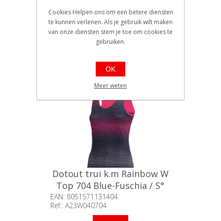
Cookies Helpen ons om een betere diensten
Dotout trui k.m Rainbow W
te kunnen verlenen. Als je gebruik wilt maken
van onze diensten stem je toe om cookies te
Top 704 Blue-Fuschia / M°
gebruiken.
EAN: 8051571131428
Ref.: A23W040704
Beschikbaarheid:: 5 stuks of
OK
meer op voorraad
€99,90
Meer weten
Dotout trui k.m Rainbow W
Top 704 Blue-Fuschia / S°
EAN: 8051571131404
Ref.: A23W040704
Beschikbaarheid:: Minder dan 5