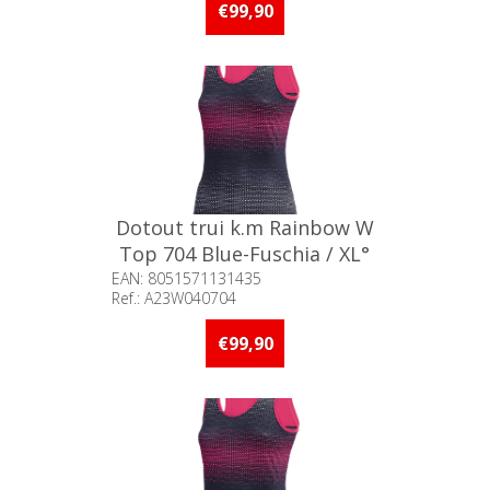
stuks op voorraad
€99,90
Dotout trui k.m Rainbow W
Top 704 Blue-Fuschia / XL°
EAN: 8051571131435
Ref.: A23W040704
Beschikbaarheid:: Minder dan 5
stuks op voorraad
€99,90