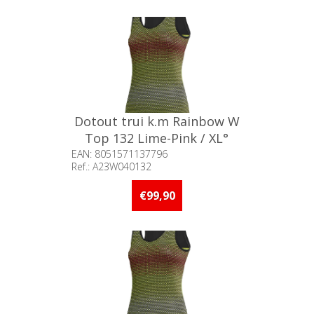
Dotout trui k.m Rainbow W
Top 132 Lime-Pink / XL°
EAN: 8051571137796
Ref.: A23W040132
Beschikbaarheid:: Minder dan 5
stuks op voorraad
€99,90