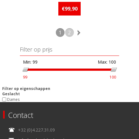
Beschikbaarheid:: Minder dan 5
stuks op voorraad
€99,90
1
2
Filter op prijs
Min:
99
Max:
100
99
100
Filter op eigenschappen
Geslacht
Dames
Contact
+32 (0)4.227.31.09