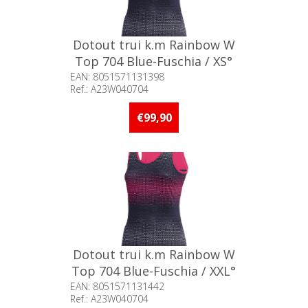
Dotout trui k.m Rainbow W
Top 704 Blue-Fuschia / XS°
EAN: 8051571131398
Ref.: A23W040704
Beschikbaarheid:: Minder dan 5
stuks op voorraad
€99,90
Dotout trui k.m Rainbow W
Top 704 Blue-Fuschia / XXL°
EAN: 8051571131442
Ref.: A23W040704