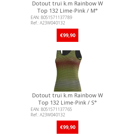
Dotout trui k.m Rainbow W
Top 132 Lime-Pink / M°
EAN: 8051571137789
Ref.: A23W040132
Beschikbaarheid:: 5 stuks of
meer op voorraad
€99,90
Dotout trui k.m Rainbow W
Top 132 Lime-Pink / S°
EAN: 8051571137765
Ref.: A23W040132
Beschikbaarheid:: 5 stuks of
meer op voorraad
€99,90