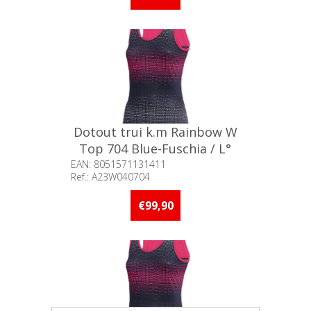
Dotout trui k.m Rainbow W
Top 704 Blue-Fuschia / L°
EAN: 8051571131411
Ref.: A23W040704
Beschikbaarheid:: 5 stuks of
meer op voorraad
€99,90