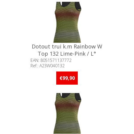
Dotout trui k.m Rainbow W
Top 132 Lime-Pink / L°
EAN: 8051571137772
Ref.: A23W040132
Beschikbaarheid:: 5 stuks of
meer op voorraad
€99,90