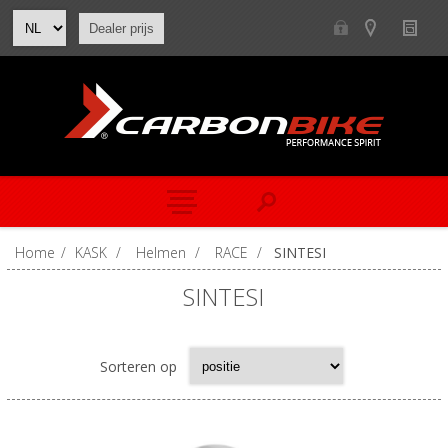
Dealer prijs
Home
/
KASK
/
Helmen
/
RACE
/
SINTESI
SINTESI
Sorteren op