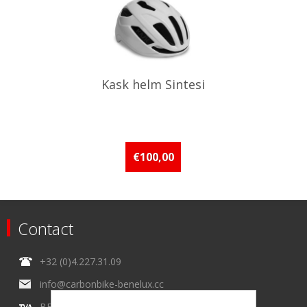
Kask helm Sintesi
€100,00
Contact
+32 (0)4.227.31.09
info@carbonbike-benelux.cc
BE0434215154