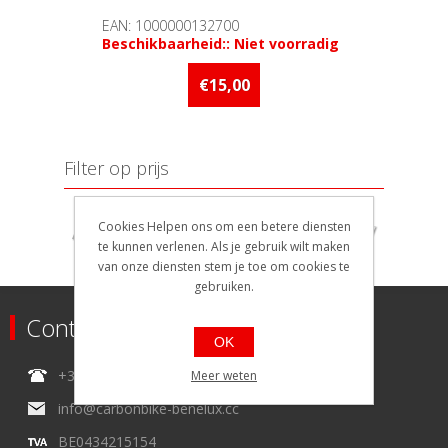
EAN: 1000000132700
Beschikbaarheid:: Niet voorradig
€15,00
Filter op prijs
Min:
6
Max:
15
Cookies Helpen ons om een betere diensten
te kunnen verlenen. Als je gebruik wilt maken
6
15
van onze diensten stem je toe om cookies te
gebruiken.
Contact
OK
+32 (0)4.227.31.09
Meer weten
info@carbonbike-benelux.cc
BE0434215154