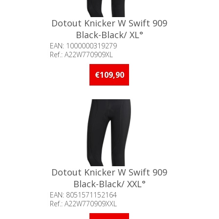
Dotout Knicker W Swift 909
Black-Black/ XL°
EAN: 1000000319279
Ref.: A22W770909XL
Beschikbaarheid:: Minder dan 5
stuks op voorraad
€109,90
Dotout Knicker W Swift 909
Black-Black/ XXL°
EAN: 8051571152164
Ref.: A22W770909XXL
Beschikbaarheid:: Minder dan 5