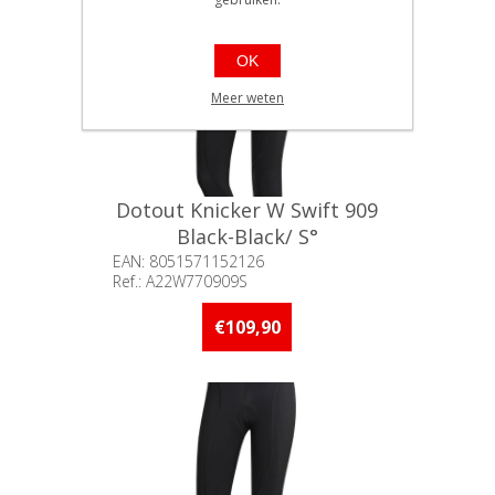
OK
Meer weten
Dotout Knicker W Swift 909
Black-Black/ S°
EAN: 8051571152126
Ref.: A22W770909S
Beschikbaarheid:: Minder dan 5
stuks op voorraad
€109,90