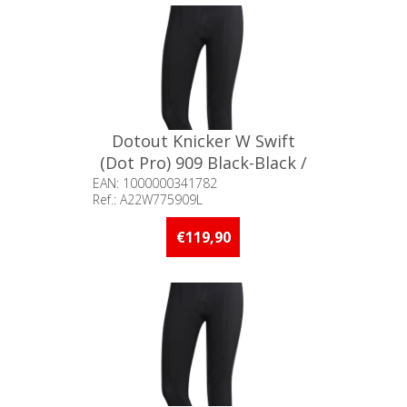
Dotout Knicker W Swift
(Dot Pro) 909 Black-Black /
L°
EAN: 1000000341782
Ref.: A22W775909L
Beschikbaarheid:: Minder dan 5
stuks op voorraad
€119,90