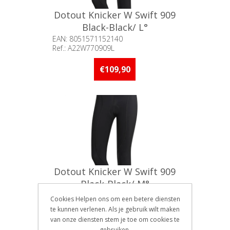
Dotout Knicker W Swift 909
Black-Black/ L°
EAN: 8051571152140
Ref.: A22W770909L
Beschikbaarheid:: Minder dan 5
stuks op voorraad
€109,90
Dotout Knicker W Swift 909
Black-Black/ M°
EAN: 8051571152133
Cookies Helpen ons om een betere diensten
Ref.: A22W770909M
te kunnen verlenen. Als je gebruik wilt maken
Beschikbaarheid:: Minder dan 5
van onze diensten stem je toe om cookies te
stuks op voorraad
€109,90
gebruiken.