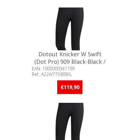
Dotout Knicker W Swift
(Dot Pro) 909 Black-Black /
XL°
EAN: 1000000341799
Ref.: A22W775909XL
Beschikbaarheid:: Minder dan 5
stuks op voorraad
€119,90