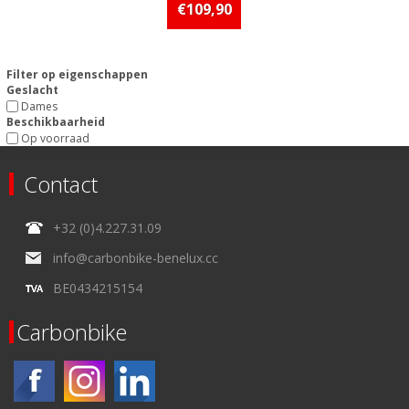
stuks op voorraad
€109,90
Filter op eigenschappen
Geslacht
Dames
Beschikbaarheid
Op voorraad
Contact
+32 (0)4.227.31.09
info@carbonbike-benelux.cc
BE0434215154
Carbonbike