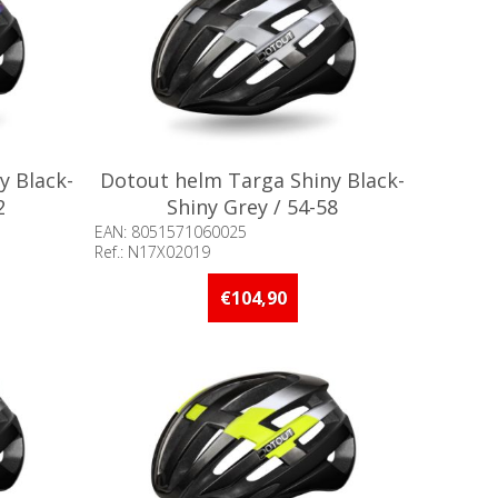
y Black-
Dotout helm Targa Shiny Black-
2
Shiny Grey / 54-58
EAN: 8051571060025
Ref.: N17X02019
an 5 stuks
Beschikbaarheid:: Minder dan 5 stuks
op voorraad
€104,90