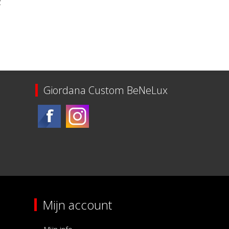
2
an 5 stuks
Giordana Custom BeNeLux
Mijn account