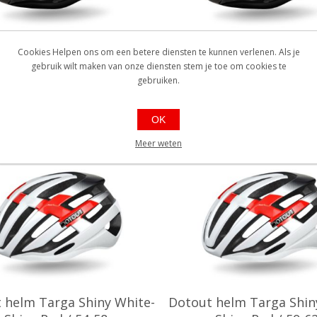
 helm Targa Shiny Black-
Dotout helm Targa Shin
Cookies Helpen ons om een betere diensten te kunnen verlenen. Als je
Shiny Grey / 59-62
Shiny Lime / 54-5
gebruik wilt maken van onze diensten stem je toe om cookies te
gebruiken.
1571060032
EAN: 8051571060049
X02019
Ref.: N17X02020
baarheid:: Minder dan 5 stuks
Beschikbaarheid:: Minder d
OK
raad
op voorraad
€104,90
€104,90
Meer weten
 helm Targa Shiny White-
Dotout helm Targa Shin