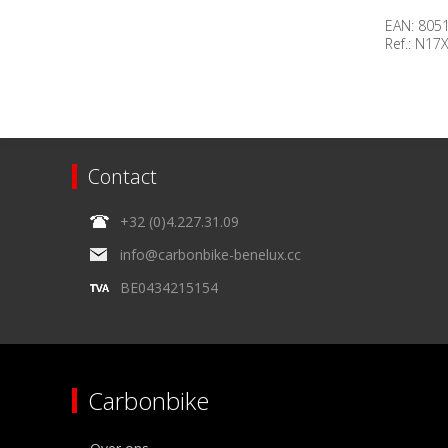
EAN: 805
Ref.: N17
Beschik
op voor
Contact
+32 (0)4.227.31.09
info@carbonbike-benelux.cc
BE0434215154
Carbonbike