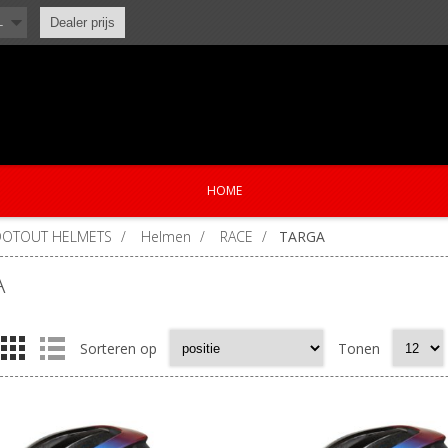
L
Dealer prijs
HOME
DOTOUT HELMETS
/
Helmen
/
RACE
/
TARGA
A
Sorteren op
Tonen