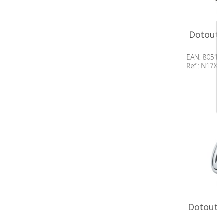
Dotout
EAN: 805
Ref.: N17
Beschik
op voor
Dotout