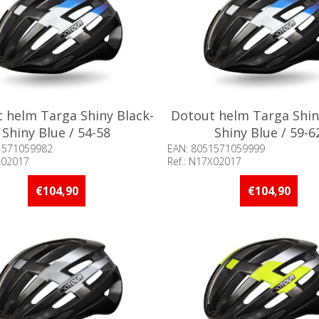
 helm Targa Shiny Black-
Dotout helm Targa Shin
Shiny Blue / 54-58
Shiny Blue / 59-6
1571059982
EAN: 8051571059999
X02017
Ref.: N17X02017
baarheid:: Minder dan 5 stuks
Beschikbaarheid:: Minder d
raad
op voorraad
€104,90
€104,90