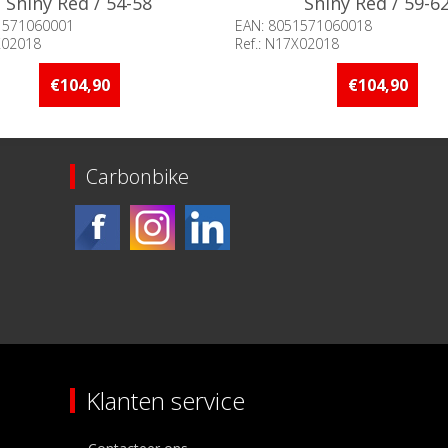
Shiny Red / 54-58
Shiny Red / 59-6
1571060001
EAN: 8051571060018
X02018
Ref.: N17X02018
baarheid:: Minder dan 5 stuks
Beschikbaarheid:: Minder d
raad
op voorraad
€104,90
€104,90
Carbonbike
Klanten service