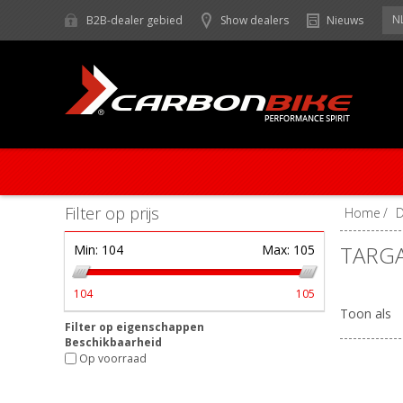
N
B2B-dealer gebied
Show dealers
Nieuws
Filter op prijs
Home
/
TARG
Min:
104
Max:
105
104
105
Toon als
Filter op eigenschappen
Beschikbaarheid
Op voorraad