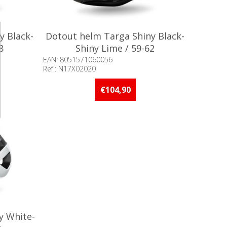
y Black-
Dotout helm Targa Shiny Black-
8
Shiny Lime / 59-62
EAN: 8051571060056
Ref.: N17X02020
an 5 stuks
Beschikbaarheid:: Minder dan 5 stuks
op voorraad
€104,90
y White-