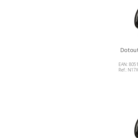
Dotout
EAN: 805
Ref.: N17
Beschik
op voor