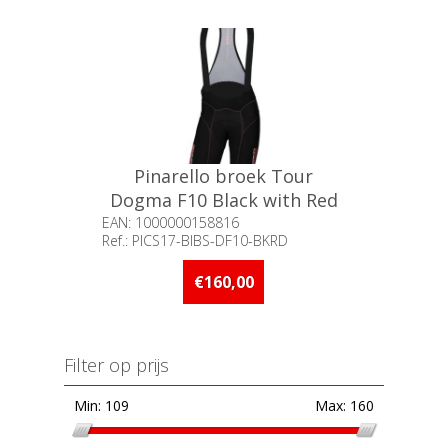
Pinarello broek Tour
Dogma F10 Black with Red
accents / S°
EAN: 1000000158816
Ref.: PICS17-BIBS-DF10-BKRD
Beschikbaarheid:: Minder dan 5
stuks op voorraad
€160,00
Filter op prijs
Min:
109
Max:
160