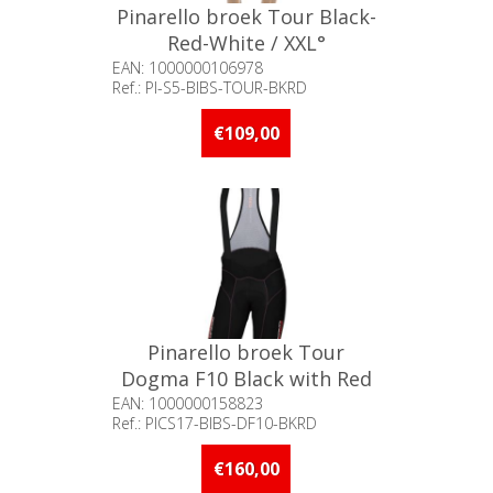
Pinarello broek Tour Black-
Red-White / XXL°
EAN: 1000000106978
Ref.: PI-S5-BIBS-TOUR-BKRD
Beschikbaarheid:: Minder dan 5
stuks op voorraad
€109,00
Pinarello broek Tour
Dogma F10 Black with Red
accents / M°
EAN: 1000000158823
Ref.: PICS17-BIBS-DF10-BKRD
Beschikbaarheid:: Minder dan 5
stuks op voorraad
€160,00