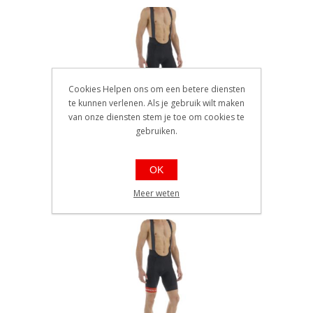
Cookies Helpen ons om een betere diensten
te kunnen verlenen. Als je gebruik wilt maken
Pinarello broek Tour Black-
van onze diensten stem je toe om cookies te
Red-White / XS°
gebruiken.
EAN: 1000000106923
Ref.: PI-S5-BIBS-TOUR-BKRD
Beschikbaarheid:: Niet voorradig
OK
€109,00
Meer weten