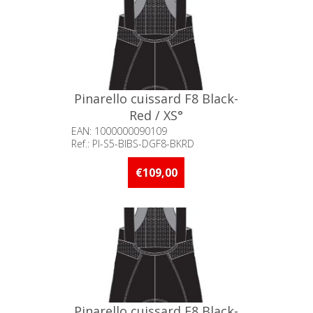
Pinarello cuissard F8 Black-
Red / XS°
EAN: 1000000090109
Ref.: PI-S5-BIBS-DGF8-BKRD
Beschikbaarheid:: Niet voorradig
€109,00
Pinarello cuissard F8 Black-