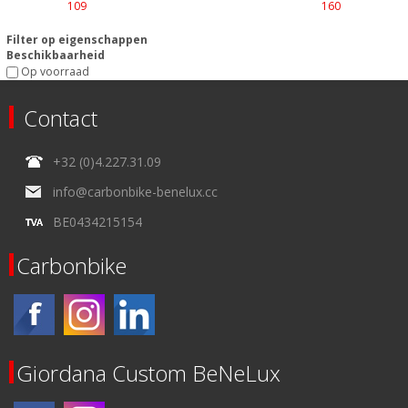
109
160
Filter op eigenschappen
Beschikbaarheid
Op voorraad
Contact
+32 (0)4.227.31.09
info@carbonbike-benelux.cc
BE0434215154
Carbonbike
Giordana Custom BeNeLux