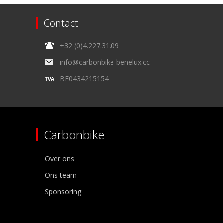
Contact
+32 (0)4.227.31.09
info@carbonbike-benelux.cc
BE0434215154
Carbonbike
Over ons
Ons team
Sponsoring