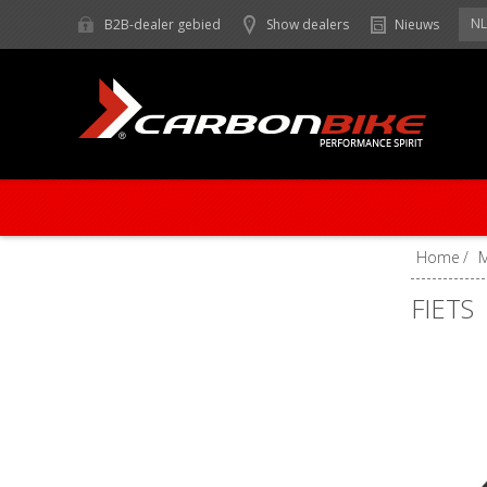
NL
B2B-dealer gebied
Show dealers
Nieuws
Home
/
FIETS