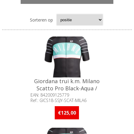
Sorteren op
Giordana trui k.m. Milano
Scatto Pro Black-Aqua /
XXL°
EAN: 842009125779
Ref.: GICS18-SSJY-SCAT-MILA6
Beschikbaarheid:: Minder dan 5
stuks op voorraad
€125,00