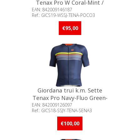
Tenax Pro W Coral-Mint /
M°
EAN: 842009146187
Ref.: GICS19-WSSJ-TENA-POCO3
Beschikbaarheid:: Minder dan 5
stuks op voorraad
€95,00
Giordana trui k.m. Sette
Tenax Pro Navy-Fluo Green-
Orange / M°
EAN: 842009126097
Ref.: GICS18-SSJY-TENA-SENA3
Beschikbaarheid:: Minder dan 5
stuks op voorraad
€100,00