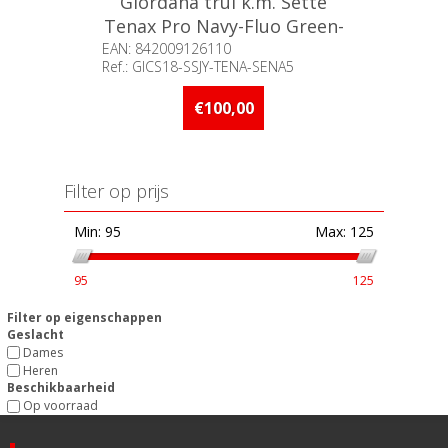
Giordana trui k.m. Sette
Tenax Pro Navy-Fluo Green-
Orange / XL°
EAN: 842009126110
Ref.: GICS18-SSJY-TENA-SENA5
Beschikbaarheid:: Minder dan 5
stuks op voorraad
€100,00
Filter op prijs
Min:
95
Max:
125
95
125
Filter op eigenschappen
Geslacht
Dames
Heren
Beschikbaarheid
Op voorraad