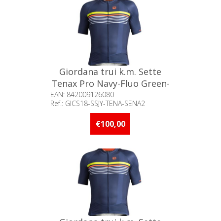
Giordana trui k.m. Sette
Tenax Pro Navy-Fluo Green-
Orange / S°
EAN: 842009126080
Ref.: GICS18-SSJY-TENA-SENA2
Beschikbaarheid:: Minder dan 5
stuks op voorraad
€100,00