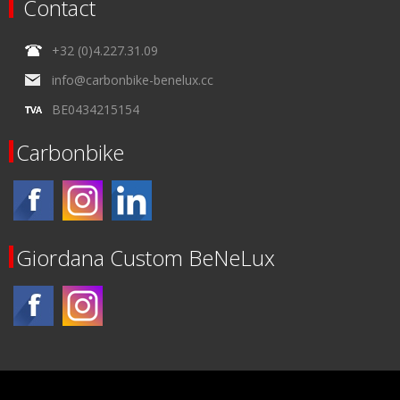
Contact
+32 (0)4.227.31.09
info@carbonbike-benelux.cc
BE0434215154
Carbonbike
Giordana Custom BeNeLux