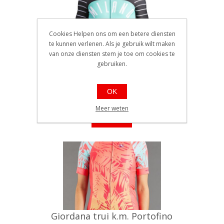
Cookies Helpen ons om een betere diensten
te kunnen verlenen. Als je gebruik wilt maken
van onze diensten stem je toe om cookies te
Giordana trui k.m. Milano
gebruiken.
Scatto Pro Black-Aqua /
XXXL°
EAN: 842009125786
OK
Ref.: GICS18-SSJY-SCAT-MILA7
Beschikbaarheid:: Minder dan 5
Meer weten
stuks op voorraad
€125,00
Giordana trui k.m. Portofino