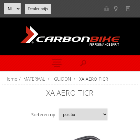
Dealer prijs
Home
/
MATERIAAL
/
GUIDON
/
XA AERO TICR
XA AERO TICR
Sorteren op