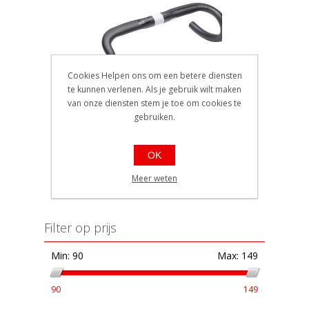
Cookies Helpen ons om een betere diensten
te kunnen verlenen. Als je gebruik wilt maken
Most stuur Jaguar XA Aero
van onze diensten stem je toe om cookies te
TiCR Matt Black 46cm
gebruiken.
EAN: 8058269700911
Ref.: ST0JDAXAB46AM
Beschikbaarheid:: 5 stuks of
OK
meer op voorraad
€90,00
Meer weten
Filter op prijs
Min:
90
Max:
149
90
149