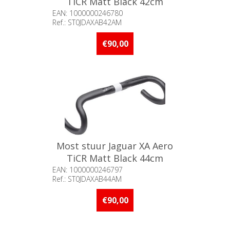
TiCR Matt Black 42cm
EAN: 1000000246780
Ref.: ST0JDAXAB42AM
Beschikbaarheid:: 5 stuks of
meer op voorraad
€90,00
Most stuur Jaguar XA Aero
TiCR Matt Black 44cm
EAN: 1000000246797
Ref.: ST0JDAXAB44AM
Beschikbaarheid:: 5 stuks of
meer op voorraad
€90,00