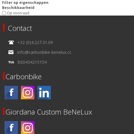
Filter op eigenschappen
Beschikbaarheid
Op voorraad
Contact
+32 (0)4.227.31.09
info@carbonbike-benelux.cc
BE0434215154
Carbonbike
Giordana Custom BeNeLux