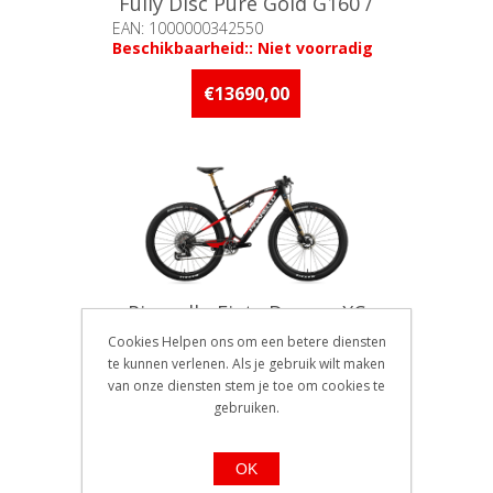
Fully Disc Pure Gold G160 /
M
EAN: 1000000342550
Beschikbaarheid:: Niet voorradig
€13690,00
Pinarello Fiets Dogma XC
Fully Disc Pure Red G161 / M
Cookies Helpen ons om een betere diensten
EAN: 1000000342598
te kunnen verlenen. Als je gebruik wilt maken
Beschikbaarheid:: Niet voorradig
van onze diensten stem je toe om cookies te
gebruiken.
€13690,00
OK