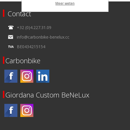
Meer weten
Contact
+32 (0)4.227.31.09
info@carbonbike-benelux.cc
BE0434215154
Carbonbike
Giordana Custom BeNeLux