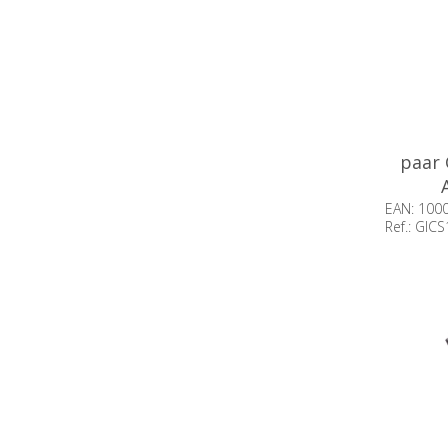
paar
EAN: 100
Ref.: GI
Beschik
voorraa