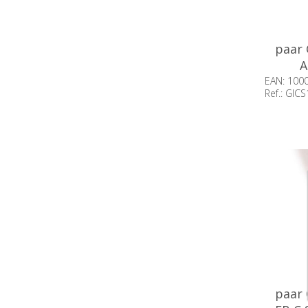
paar
A
EAN: 100
Ref.: GI
Beschik
voorraa
paar