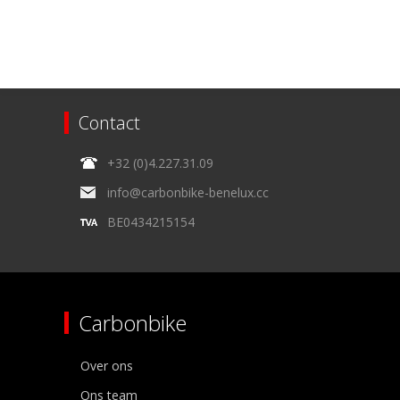
Contact
+32 (0)4.227.31.09
info@carbonbike-benelux.cc
BE0434215154
Carbonbike
Over ons
Ons team