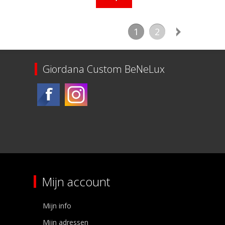
1
2
Giordana Custom BeNeLux
Mijn account
Mijn info
Mijn adressen