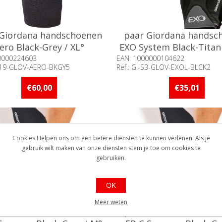
 Giordana handschoenen
paar Giordana handsc
ero Black-Grey / XL°
EXO System Black-Titan
0000224603
EAN: 1000000104622
CS19-GLOV-AERO-BKGY5
Ref.: GI-S3-GLOV-EXOL-BLCK2
baarheid:: 5 stuks of meer op
Beschikbaarheid:: Minder d
d
op voorraad
€60,00
€35,01
Cookies Helpen ons om een betere diensten te kunnen verlenen. Als je
gebruik wilt maken van onze diensten stem je toe om cookies te
gebruiken.
OK
Meer weten
 Giordana handschoenen
paar Giordana handsc