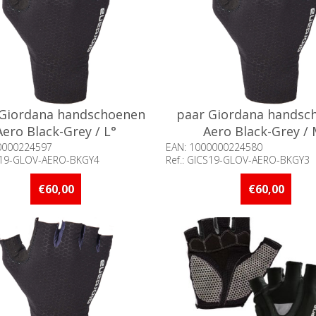
 Giordana handschoenen
paar Giordana handsc
Aero Black-Grey / L°
Aero Black-Grey /
0000224597
EAN: 1000000224580
CS19-GLOV-AERO-BKGY4
Ref.: GICS19-GLOV-AERO-BKGY3
baarheid:: 5 stuks of meer op
Beschikbaarheid:: 5 stuks 
d
voorraad
€60,00
€60,00