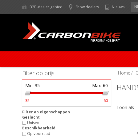
N
B2B-dealer gebied
Show dealers
Nieuws
Filter op prijs
Home
/
HAND
Min:
35
Max:
60
35
60
Toon als
Filter op eigenschappen
Geslacht
Unisex
Beschikbaarheid
Op voorraad