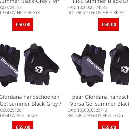
Summer Black-Grey / M°
FR-C Summer Black-Gre
0000224542
EAN: 1000000224535
CS19-GLOV-FRCA-BKGY3
Ref.: GICS19-GLOV-FRCA-BKGY2
aarheid:: Niet voorradig
Beschikbaarheid:: Minder d
op voorraad
€50,00
€50,00
 Giordana handschoenen
paar Giordana handsc
 Gel summer Black-Grey /
Versa Gel summer Black
L°
M°
0000325720
EAN: 1000000325713
CS19-GLOV-VEGL-BKGY
Ref.: GICS19-GLOV-VEGL-BKGY
aarheid:: Niet voorradig
Beschikbaarheid:: Niet voorr
€55,00
€55,00