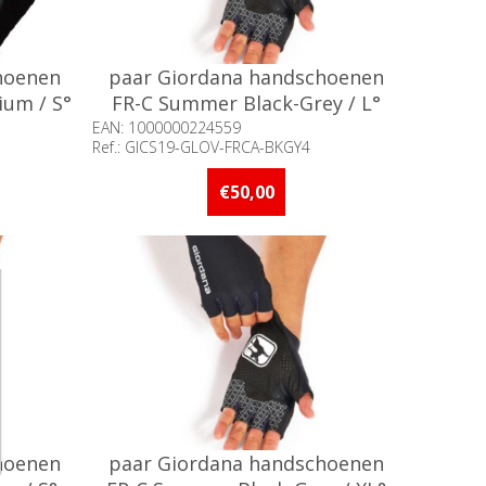
hoenen
paar Giordana handschoenen
ium / S°
FR-C Summer Black-Grey / L°
EAN: 1000000224559
Ref.: GICS19-GLOV-FRCA-BKGY4
an 5 stuks
Beschikbaarheid:: Minder dan 5 stuks
op voorraad
€50,00
hoenen
paar Giordana handschoenen