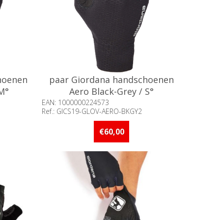
hoenen
paar Giordana handschoenen
 M°
Aero Black-Grey / S°
EAN: 1000000224573
Ref.: GICS19-GLOV-AERO-BKGY2
of meer op
Beschikbaarheid:: Minder dan 5 stuks
op voorraad
€60,00