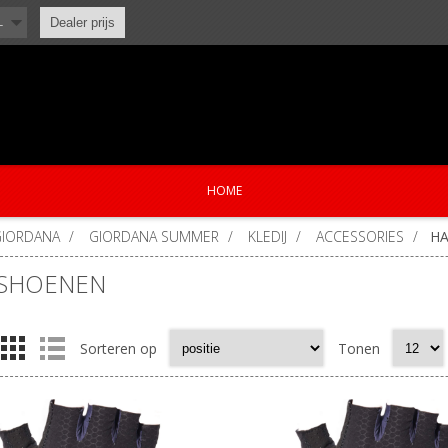
L
Dealer prijs
HOME
GIORDANA
/
GIORDANA SUMMER
/
KLEDIJ
/
ACCESSORIES
/
H
SHOENEN
Sorteren op
Tonen