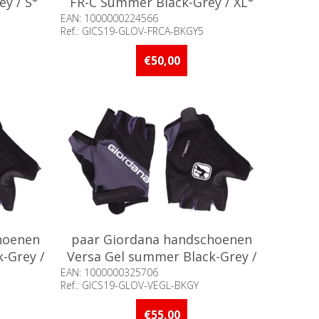
y / S°
FR-C Summer Black-Grey / XL°
EAN: 1000000224566
Ref.: GICS19-GLOV-FRCA-BKGY5
an 5 stuks
Beschikbaarheid:: Niet voorradig
€50,00
hoenen
paar Giordana handschoenen
-Grey /
Versa Gel summer Black-Grey /
S°
EAN: 1000000325706
Ref.: GICS19-GLOV-VEGL-BKGY
adig
Beschikbaarheid:: Niet voorradig
€55,00